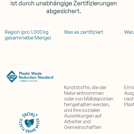
ist durch unabhängige Zertifizierungen
abgesichert.
Region (pro 1.000 kg
Was es zertifiziert
Waru
gesammelter Menge)
Kunststoffe, die der
Ermö
Natur entnommen
Aus
oder von Mülldeponien
nach
ferngehalten werden,
Plas
und ihre sozialen
Auswirkungen auf
Arbeiter und
Gemeinschaften