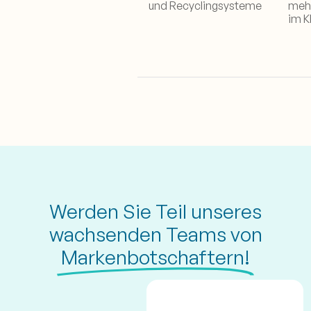
und Recyclingsysteme
mehr
im K
Werden Sie Teil unseres
wachsenden Teams von
Markenbotschaftern!