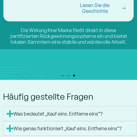
Lesen Sie die
Geschichte
Die Wirkung Ihrer Marke fließt direkt in diese
zertifizierten Rückgewinnungssysteme ein und bietet
lokalen Sammlern eine stabile und würdevolle Arbeit.
Jede Auswirkung ist nachvollziehbar.
Häufig gestellte Fragen
Was bedeutet „Kauf eins. Entferne eins“?
Wie genau funktioniert „Kauf eins. Entferne eins“?