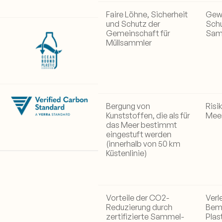
Faire Löhne, Sicherheit
Gewä
und Schutz der
Schu
Gemeinschaft für
Sam
Müllsammler
Bergung von
Risi
Kunststoffen, die als für
Mee
das Meer bestimmt
eingestuft werden
(innerhalb von 50 km
Küstenlinie)
Vorteile der CO2-
Verl
Reduzierung durch
Bem
zertifizierte Sammel-
Plas