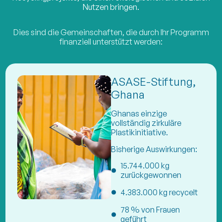
Nutzen bringen.
Dies sind die Gemeinschaften, die durch Ihr Programm
finanziell unterstützt werden:
ASASE-Stiftung,
Ghana
Ghanas einzige
vollständig zirkuläre
Plastikinitiative.
Bisherige Auswirkungen:
15.744.000 kg
zurückgewonnen
4.383.000 kg recycelt
78 % von Frauen
geführt